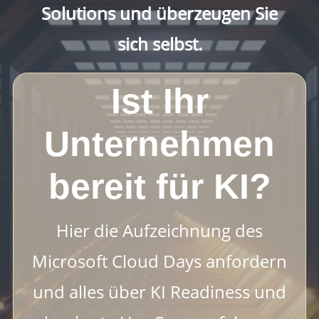
Solutions und überzeugen Sie
sich selbst.
Ist Ihr
Unternehmen
bereit für KI?
Hier die Aufzeichnung des
Microsoft Cloud Days anfordern
und alles über KI Readiness und