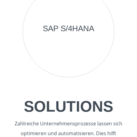
SAP
SAP S/4HANA
SAP Services
SAP AddOns
Entwicklung
IT-Services
IT-Security
SAP Basis
flowDOCS
Microsoft
Hosting
Personalwesen
SOLUTIONS
Zahlreiche Unternehmensprozesse lassen sich
optimieren und automatisieren. Dies hilft