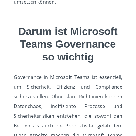
umsetzen können.
HOME
Darum ist Microsoft
SOLUTIONS
Teams Governance
ABOUT
so wichtig
STANDORTE
Governance in Microsoft Teams ist essenziell,
KUNDEN
um Sicherheit, Effizienz und Compliance
sicherzustellen. Ohne klare Richtlinien können
EVENTS
Datenchaos, ineffiziente Prozesse und
Sicherheitsrisiken entstehen, die sowohl den
KARRIERE
Betrieb als auch die Produktivität gefährden.
KNOWLEDGE
Diese Aspekte machen die Microsoft Teams